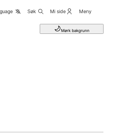
guage
Søk
Mi side
Meny
Mørk bakgrunn