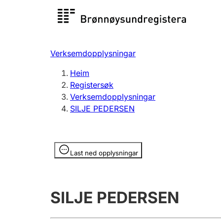
Registersøk
Aksjesel
Registrer
Verksemdopplysningar
Lag og foreining
Fleire
Heim
Registrere, endre, slette
organisa
Registersøk
Verksemdopplysningar
SILJE PEDERSEN
Tinglysing
Jeger
Betaling 
Opplysninger er skjult
Last ned opplysningar
Andre tema
SILJE PEDERSEN