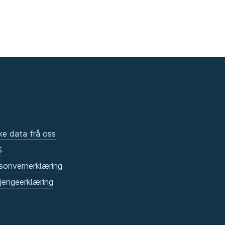
ke data frå oss
S
sonvernerklæring
gjengeerklæring