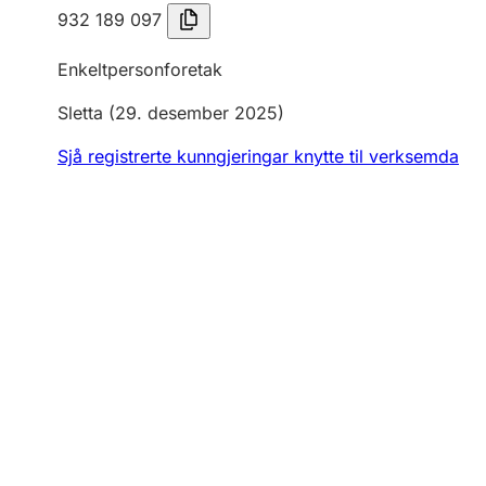
932 189 097
Enkeltpersonforetak
Sletta
(29. desember 2025)
Sjå registrerte kunngjeringar knytte til verksemda