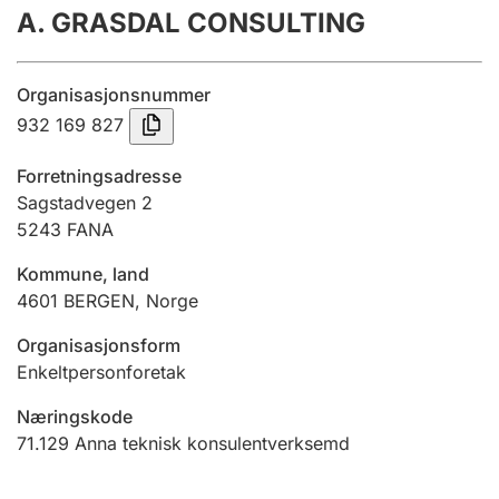
A. GRASDAL CONSULTING
Årsrekneskap
Innsending og forseinkingsgebyr
Organisasjonsnummer
932 169 827
Tinglysing
Forretningsadresse
Sagstadvegen 2
5243
FANA
Jeger
Betaling og jegeravgiftskort
Kommune, land
4601
BERGEN
,
Norge
Ektepaktrettleiaren
Organisasjonsform
Enkeltpersonforetak
Næringskode
Andre tema
71.129
Anna teknisk konsulentverksemd