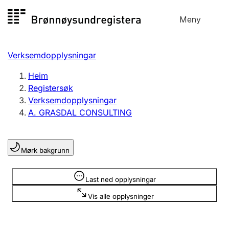
Hopp
Meny
Registersøk
til
Søk
Velg språk
innhald
Verksemdopplysningar
Aksjeselskap
Registrere, endre, slette
Heim
Registersøk
Verksemdopplysningar
Enkeltpersonføretak
A. GRASDAL CONSULTING
Registrere, endre, slette
Mørk bakgrunn
Lag og foreining
Registrere, endre, slette
Opplysninger er skjult
Last ned opplysningar
Vis alle opplysninger
Fleire organisasjonsformer