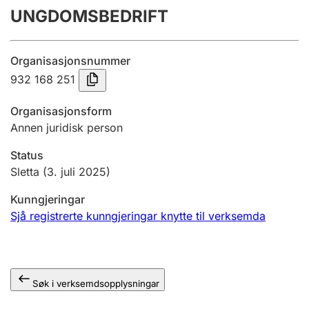
UNGDOMSBEDRIFT
Årsrekneskap
Innsending og forseinkingsgebyr
Organisasjonsnummer
932 168 251
Tinglysing
Organisasjonsform
Annen juridisk person
Jeger
Status
Betaling og jegeravgiftskort
Sletta
(3. juli 2025)
Kunngjeringar
Ektepaktrettleiaren
Sjå registrerte kunngjeringar knytte til verksemda
Andre tema
Søk i verksemdsopplysningar