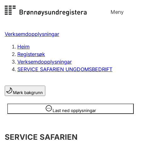
Hopp
Meny
Registersøk
til
Søk
Velg språk
innhald
Verksemdopplysningar
Aksjeselskap
Registrere, endre, slette
Heim
Registersøk
Verksemdopplysningar
Enkeltpersonføretak
SERVICE SAFARIEN UNGDOMSBEDRIFT
Registrere, endre, slette
Mørk bakgrunn
Lag og foreining
Registrere, endre, slette
Opplysninger er skjult
Last ned opplysningar
Fleire organisasjonsformer
SERVICE SAFARIEN