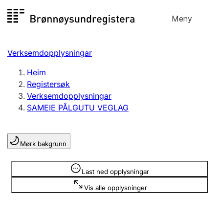
Hopp
Meny
Registersøk
til
Søk
Velg språk
innhald
Verksemdopplysningar
Aksjeselskap
Registrere, endre, slette
Heim
Registersøk
Verksemdopplysningar
Enkeltpersonføretak
SAMEIE PÅLGUTU VEGLAG
Registrere, endre, slette
Mørk bakgrunn
Lag og foreining
Registrere, endre, slette
Opplysninger er skjult
Last ned opplysningar
Vis alle opplysninger
Fleire organisasjonsformer