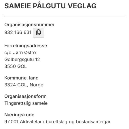
SAMEIE PÅLGUTU VEGLAG
Årsrekneskap
Innsending og forseinkingsgebyr
Organisasjonsnummer
932 166 631
Tinglysing
Forretningsadresse
c/o Jørn Østro
Golbergsgutu 12
Jeger
3550
GOL
Betaling og jegeravgiftskort
Kommune, land
3324
GOL
,
Norge
Ektepaktrettleiaren
Organisasjonsform
Tingsrettslig sameie
Andre tema
Næringskode
97.001
Aktivitetar i burettslag og bustadsameigar