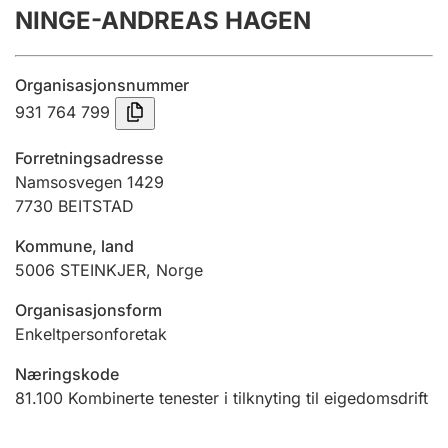
NINGE-ANDREAS HAGEN
Årsrekneskap
Innsending og forseinkingsgebyr
Organisasjonsnummer
931 764 799
Tinglysing
Forretningsadresse
Namsosvegen 1429
7730
BEITSTAD
Jeger
Betaling og jegeravgiftskort
Kommune, land
5006
STEINKJER
,
Norge
Ektepaktrettleiaren
Organisasjonsform
Enkeltpersonforetak
Næringskode
Andre tema
81.100
Kombinerte tenester i tilknyting til eigedomsdrift