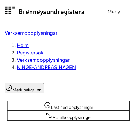
Hopp
Meny
Registersøk
til
Søk
Velg språk
innhald
Verksemdopplysningar
Aksjeselskap
Registrere, endre, slette
Heim
Registersøk
Verksemdopplysningar
Enkeltpersonføretak
NINGE-ANDREAS HAGEN
Registrere, endre, slette
Mørk bakgrunn
Lag og foreining
Registrere, endre, slette
Opplysninger er skjult
Last ned opplysningar
Vis alle opplysninger
Fleire organisasjonsformer