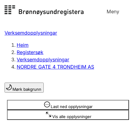
Hopp
Meny
Registersøk
til
Søk
Velg språk
innhald
Verksemdopplysningar
Aksjeselskap
Registrere, endre, slette
Heim
Registersøk
Verksemdopplysningar
Enkeltpersonføretak
NORDRE GATE 4 TRONDHEIM AS
Registrere, endre, slette
Mørk bakgrunn
Lag og foreining
Registrere, endre, slette
Opplysninger er skjult
Last ned opplysningar
Vis alle opplysninger
Fleire organisasjonsformer