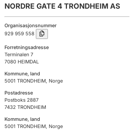
NORDRE GATE 4 TRONDHEIM AS
Årsrekneskap
Innsending og forseinkingsgebyr
Organisasjonsnummer
929 959 558
Tinglysing
Forretningsadresse
Terminalen 7
7080
HEIMDAL
Jeger
Betaling og jegeravgiftskort
Kommune, land
5001
TRONDHEIM
,
Norge
Ektepaktrettleiaren
Postadresse
Postboks 2887
7432
TRONDHEIM
Andre tema
Kommune, land
5001
TRONDHEIM
,
Norge