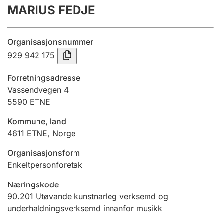
MARIUS FEDJE
Årsrekneskap
Innsending og forseinkingsgebyr
Organisasjonsnummer
929 942 175
Tinglysing
Forretningsadresse
Vassendvegen 4
5590
ETNE
Jeger
Betaling og jegeravgiftskort
Kommune, land
4611
ETNE
,
Norge
Ektepaktrettleiaren
Organisasjonsform
Enkeltpersonforetak
Næringskode
Andre tema
90.201
Utøvande kunstnarleg verksemd og
underhaldningsverksemd innanfor musikk