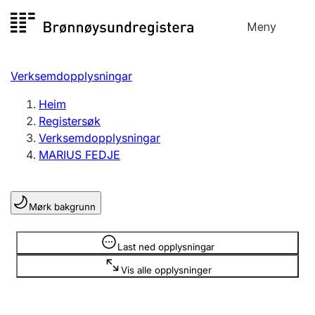
Hopp
Meny
Registersøk
til
Søk
Velg språk
innhald
Verksemdopplysningar
Aksjeselskap
Registrere, endre, slette
Heim
Registersøk
Verksemdopplysningar
Enkeltpersonføretak
MARIUS FEDJE
Registrere, endre, slette
Mørk bakgrunn
Lag og foreining
Registrere, endre, slette
Opplysninger er skjult
Last ned opplysningar
Vis alle opplysninger
Fleire organisasjonsformer