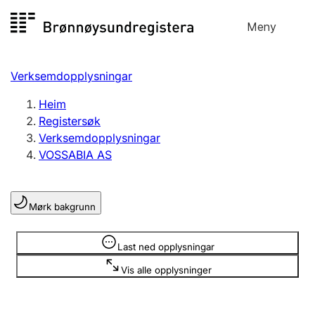
Hopp
Meny
Registersøk
til
Søk
Velg språk
innhald
Verksemdopplysningar
Aksjeselskap
Registrere, endre, slette
Heim
Registersøk
Verksemdopplysningar
Enkeltpersonføretak
VOSSABIA AS
Registrere, endre, slette
Mørk bakgrunn
Lag og foreining
Registrere, endre, slette
Opplysninger er skjult
Last ned opplysningar
Vis alle opplysninger
Fleire organisasjonsformer