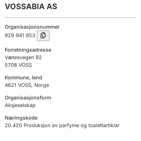
VOSSABIA AS
Årsrekneskap
Innsending og forseinkingsgebyr
Organisasjonsnummer
929 941 853
Tinglysing
Forretningsadresse
Vætesvegen 92
5708
VOSS
Jeger
Betaling og jegeravgiftskort
Kommune, land
4621
VOSS
,
Norge
Ektepaktrettleiaren
Organisasjonsform
Aksjeselskap
Næringskode
Andre tema
20.420
Produksjon av parfyme og toalettartiklar