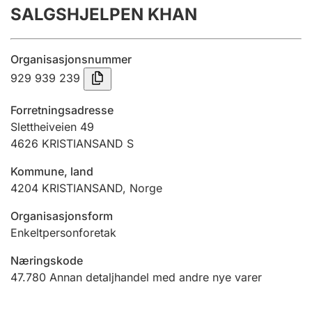
SALGSHJELPEN KHAN
Årsrekneskap
Innsending og forseinkingsgebyr
Organisasjonsnummer
929 939 239
Tinglysing
Forretningsadresse
Slettheiveien 49
4626
KRISTIANSAND S
Jeger
Betaling og jegeravgiftskort
Kommune, land
4204
KRISTIANSAND
,
Norge
Ektepaktrettleiaren
Organisasjonsform
Enkeltpersonforetak
Næringskode
Andre tema
47.780
Annan detaljhandel med andre nye varer