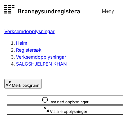
Hopp
Meny
Registersøk
til
Søk
Velg språk
innhald
Verksemdopplysningar
Aksjeselskap
Registrere, endre, slette
Heim
Registersøk
Verksemdopplysningar
Enkeltpersonføretak
SALGSHJELPEN KHAN
Registrere, endre, slette
Mørk bakgrunn
Lag og foreining
Registrere, endre, slette
Opplysninger er skjult
Last ned opplysningar
Vis alle opplysninger
Fleire organisasjonsformer