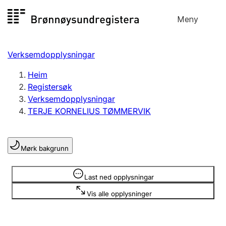
Hopp
Meny
Registersøk
til
Søk
Velg språk
innhald
Verksemdopplysningar
Aksjeselskap
Registrere, endre, slette
Heim
Registersøk
Verksemdopplysningar
Enkeltpersonføretak
TERJE KORNELIUS TØMMERVIK
Registrere, endre, slette
Mørk bakgrunn
Lag og foreining
Registrere, endre, slette
Opplysninger er skjult
Last ned opplysningar
Vis alle opplysninger
Fleire organisasjonsformer