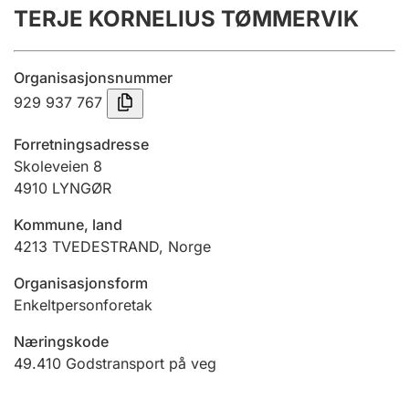
TERJE KORNELIUS TØMMERVIK
Årsrekneskap
Innsending og forseinkingsgebyr
Organisasjonsnummer
929 937 767
Tinglysing
Forretningsadresse
Skoleveien 8
4910
LYNGØR
Jeger
Betaling og jegeravgiftskort
Kommune, land
4213
TVEDESTRAND
,
Norge
Ektepaktrettleiaren
Organisasjonsform
Enkeltpersonforetak
Næringskode
Andre tema
49.410
Godstransport på veg