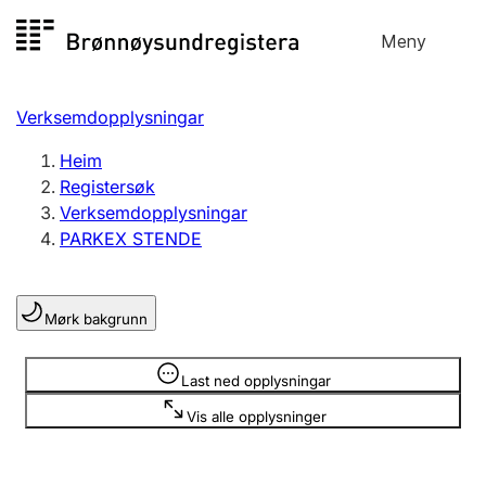
Hopp
Meny
Registersøk
til
Søk
Velg språk
innhald
Verksemdopplysningar
Aksjeselskap
Registrere, endre, slette
Heim
Registersøk
Verksemdopplysningar
Enkeltpersonføretak
PARKEX STENDE
Registrere, endre, slette
Mørk bakgrunn
Lag og foreining
Registrere, endre, slette
Opplysninger er skjult
Last ned opplysningar
Vis alle opplysninger
Fleire organisasjonsformer