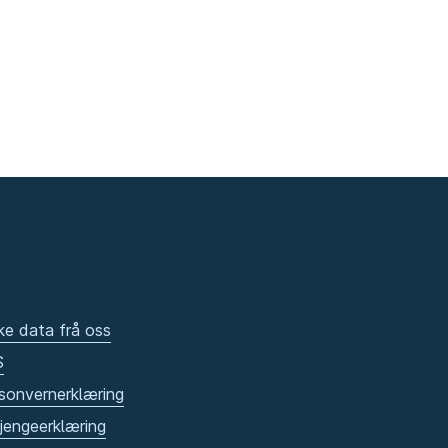
ke data frå oss
S
sonvernerklæring
gjengeerklæring