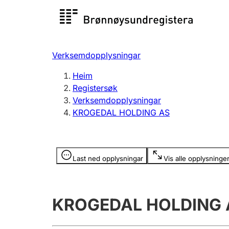
Registersøk
Aksjesel
Registrer
Verksemdopplysningar
Lag og foreining
Fleire
Heim
Registrere, endre, slette
organisa
Registersøk
Verksemdopplysningar
KROGEDAL HOLDING AS
Tinglysing
Jeger
Betaling 
Opplysninger er skjult
Last ned opplysningar
Vis alle opplysninge
Andre tema
KROGEDAL HOLDING 