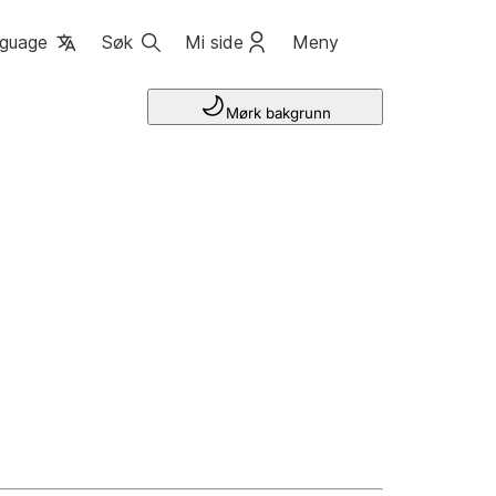
guage
Søk
Mi side
Meny
Mørk bakgrunn