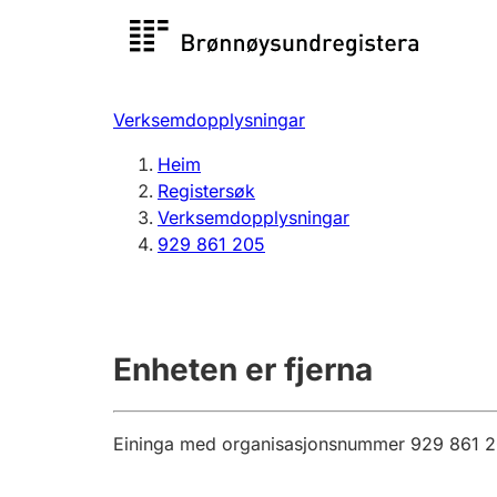
Registersøk
Aksjesel
Registrer
Verksemdopplysningar
Lag og foreining
Fleire
Heim
Registrere, endre, slette
organisa
Registersøk
Verksemdopplysningar
929 861 205
Tinglysing
Jeger
Betaling 
Enheten er fjerna
Andre tema
Eininga med organisasjonsnummer 929 861 205