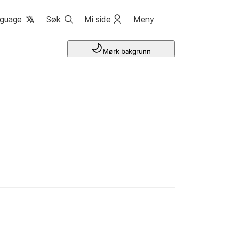
guage
Søk
Mi side
Meny
Mørk bakgrunn