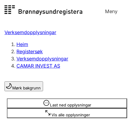
Hopp
Meny
Registersøk
til
Søk
Velg språk
innhald
Verksemdopplysningar
Aksjeselskap
Registrere, endre, slette
Heim
Registersøk
Verksemdopplysningar
Enkeltpersonføretak
CAMAR INVEST AS
Registrere, endre, slette
Mørk bakgrunn
Lag og foreining
Registrere, endre, slette
Opplysninger er skjult
Last ned opplysningar
Vis alle opplysninger
Fleire organisasjonsformer