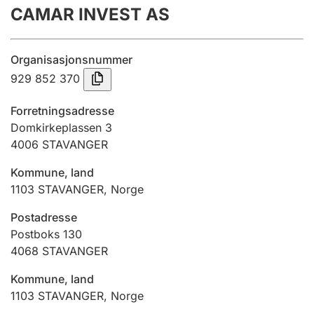
CAMAR INVEST AS
Årsrekneskap
Innsending og forseinkingsgebyr
Organisasjonsnummer
929 852 370
Tinglysing
Forretningsadresse
Domkirkeplassen 3
4006
STAVANGER
Jeger
Betaling og jegeravgiftskort
Kommune, land
1103
STAVANGER
,
Norge
Ektepaktrettleiaren
Postadresse
Postboks 130
4068
STAVANGER
Andre tema
Kommune, land
1103
STAVANGER
,
Norge