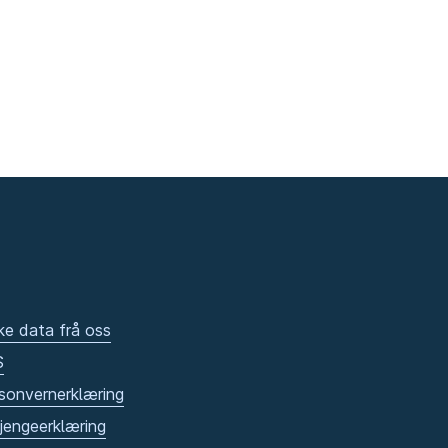
ke data frå oss
S
sonvernerklæring
gjengeerklæring