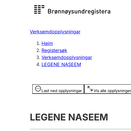
Registersøk
Aksjesel
Registrer
Verksemdopplysningar
Lag og foreining
Fleire
Heim
Registrere, endre, slette
organisa
Registersøk
Verksemdopplysningar
LEGENE NASEEM
Tinglysing
Jeger
Betaling 
Opplysninger er skjult
Last ned opplysningar
Vis alle opplysninge
Andre tema
LEGENE NASEEM