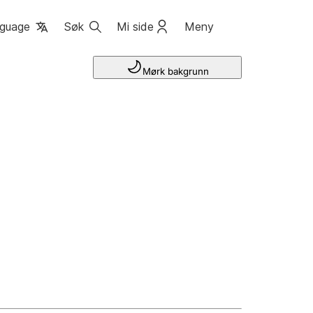
guage
Søk
Mi side
Meny
Mørk bakgrunn