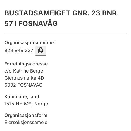
Årsrekneskap
BUSTADSAMEIGET GNR. 23 BNR.
Innsending og forseinkingsgebyr
57 I FOSNAVÅG
Tinglysing
Organisasjonsnummer
929 849 337
Jeger
Forretningsadresse
Betaling og jegeravgiftskort
c/o Katrine Berge
Gjertnesmarka 4D
6092
FOSNAVÅG
Ektepaktrettleiaren
Kommune, land
1515
HERØY
,
Norge
Andre tema
Organisasjonsform
Eierseksjonssameie