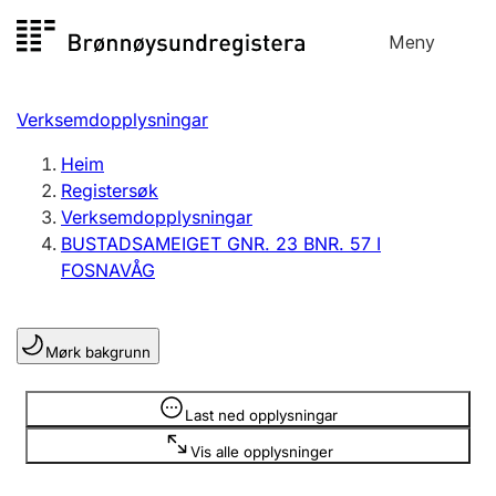
Hopp
Meny
Registersøk
til
Søk
Velg språk
innhald
Verksemdopplysningar
Aksjeselskap
Registrere, endre, slette
Heim
Registersøk
Verksemdopplysningar
Enkeltpersonføretak
BUSTADSAMEIGET GNR. 23 BNR. 57 I
Registrere, endre, slette
FOSNAVÅG
Lag og foreining
Mørk bakgrunn
Registrere, endre, slette
Opplysninger er skjult
Last ned opplysningar
Fleire organisasjonsformer
Vis alle opplysninger