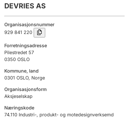
DEVRIES AS
Årsrekneskap
Innsending og forseinkingsgebyr
Organisasjonsnummer
929 841 220
Tinglysing
Forretningsadresse
Pilestredet 57
0350
OSLO
Jeger
Betaling og jegeravgiftskort
Kommune, land
0301
OSLO
,
Norge
Ektepaktrettleiaren
Organisasjonsform
Aksjeselskap
Næringskode
Andre tema
74.110
Industri-, produkt- og motedesignverksemd