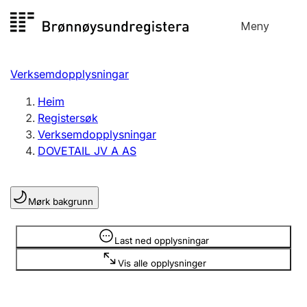
Hopp
Meny
Registersøk
til
Søk
Velg språk
innhald
Verksemdopplysningar
Aksjeselskap
Registrere, endre, slette
Heim
Registersøk
Verksemdopplysningar
Enkeltpersonføretak
DOVETAIL JV A AS
Registrere, endre, slette
Mørk bakgrunn
Lag og foreining
Registrere, endre, slette
Opplysninger er skjult
Last ned opplysningar
Vis alle opplysninger
Fleire organisasjonsformer