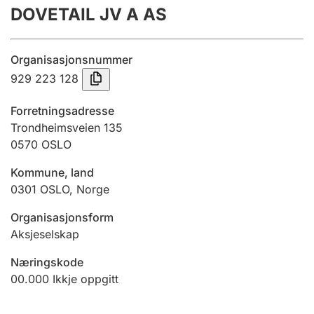
DOVETAIL JV A AS
Årsrekneskap
Innsending og forseinkingsgebyr
Organisasjonsnummer
929 223 128
Tinglysing
Forretningsadresse
Trondheimsveien 135
0570
OSLO
Jeger
Betaling og jegeravgiftskort
Kommune, land
0301
OSLO
,
Norge
Ektepaktrettleiaren
Organisasjonsform
Aksjeselskap
Næringskode
Andre tema
00.000
Ikkje oppgitt