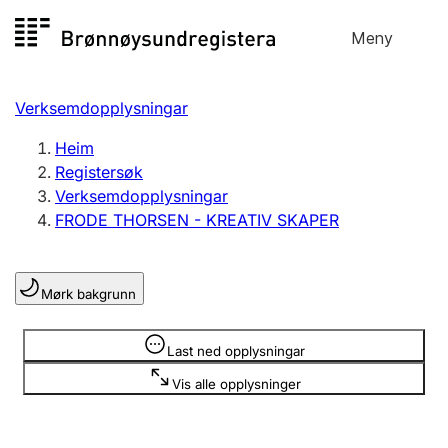
Hopp
Meny
Registersøk
til
Søk
Velg språk
innhald
Verksemdopplysningar
Aksjeselskap
Registrere, endre, slette
Heim
Registersøk
Verksemdopplysningar
Enkeltpersonføretak
FRODE THORSEN - KREATIV SKAPER
Registrere, endre, slette
Mørk bakgrunn
Lag og foreining
Registrere, endre, slette
Opplysninger er skjult
Last ned opplysningar
Vis alle opplysninger
Fleire organisasjonsformer