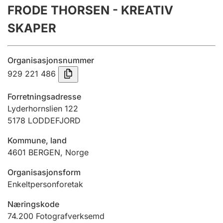
FRODE THORSEN - KREATIV
Årsrekneskap
SKAPER
Innsending og forseinkingsgebyr
Organisasjonsnummer
Tinglysing
929 221 486
Forretningsadresse
Jeger
Lyderhornslien 122
Betaling og jegeravgiftskort
5178
LODDEFJORD
Kommune, land
4601
BERGEN
,
Norge
Ektepaktrettleiaren
Organisasjonsform
Enkeltpersonforetak
Andre tema
Næringskode
74.200
Fotografverksemd