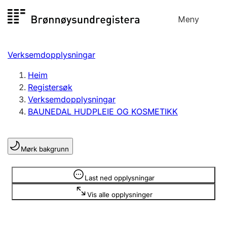
Hopp
Meny
Registersøk
til
Søk
Velg språk
innhald
Verksemdopplysningar
Aksjeselskap
Registrere, endre, slette
Heim
Registersøk
Verksemdopplysningar
Enkeltpersonføretak
BAUNEDAL HUDPLEIE OG KOSMETIKK
Registrere, endre, slette
Mørk bakgrunn
Lag og foreining
Registrere, endre, slette
Opplysninger er skjult
Last ned opplysningar
Vis alle opplysninger
Fleire organisasjonsformer