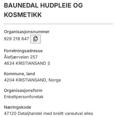
BAUNEDAL HUDPLEIE OG
Årsrekneskap
KOSMETIKK
Innsending og forseinkingsgebyr
Organisasjonsnummer
Tinglysing
929 218 647
Forretningsadresse
Jeger
Ålefjærveien 257
Betaling og jegeravgiftskort
4634
KRISTIANSAND S
Kommune, land
4204
KRISTIANSAND
,
Norge
Ektepaktrettleiaren
Organisasjonsform
Enkeltpersonforetak
Andre tema
Næringskode
47.120
Detaljhandel med breitt vareutval elles