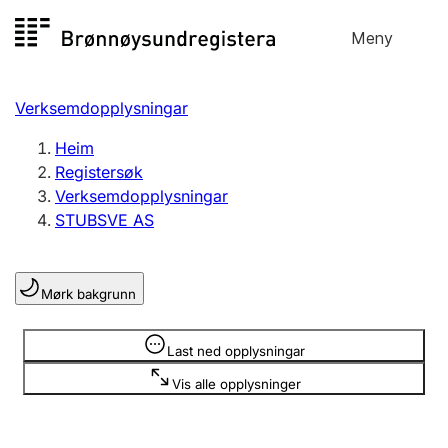
Hopp
Meny
Registersøk
til
Søk
Velg språk
innhald
Verksemdopplysningar
Aksjeselskap
Registrere, endre, slette
Heim
Registersøk
Verksemdopplysningar
Enkeltpersonføretak
STUBSVE AS
Registrere, endre, slette
Mørk bakgrunn
Lag og foreining
Registrere, endre, slette
Opplysninger er skjult
Last ned opplysningar
Vis alle opplysninger
Fleire organisasjonsformer