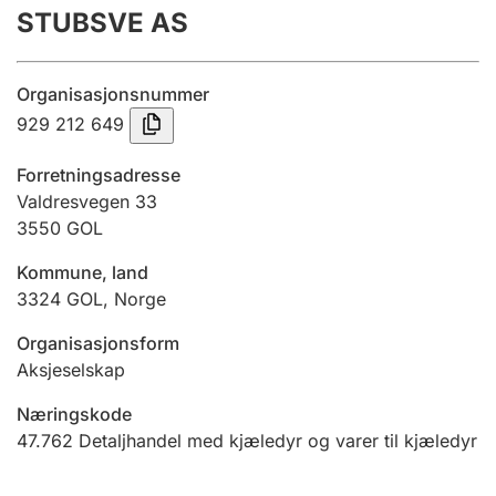
STUBSVE AS
Årsrekneskap
Innsending og forseinkingsgebyr
Organisasjonsnummer
929 212 649
Tinglysing
Forretningsadresse
Valdresvegen 33
3550
GOL
Jeger
Betaling og jegeravgiftskort
Kommune, land
3324
GOL
,
Norge
Ektepaktrettleiaren
Organisasjonsform
Aksjeselskap
Næringskode
Andre tema
47.762
Detaljhandel med kjæledyr og varer til kjæledyr