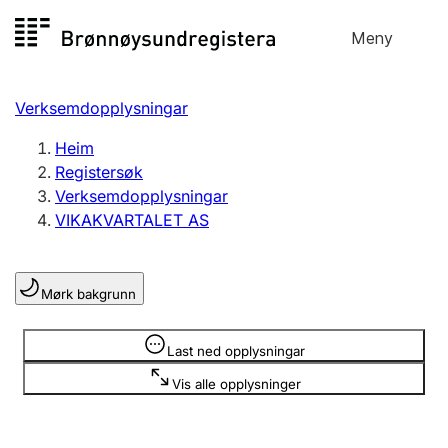
Hopp
Meny
Registersøk
til
Søk
Velg språk
innhald
Verksemdopplysningar
Aksjeselskap
Registrere, endre, slette
Heim
Registersøk
Verksemdopplysningar
Enkeltpersonføretak
VIKAKVARTALET AS
Registrere, endre, slette
Mørk bakgrunn
Lag og foreining
Registrere, endre, slette
Opplysninger er skjult
Last ned opplysningar
Vis alle opplysninger
Fleire organisasjonsformer