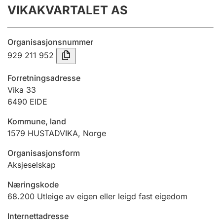
VIKAKVARTALET AS
Årsrekneskap
Innsending og forseinkingsgebyr
Organisasjonsnummer
929 211 952
Tinglysing
Forretningsadresse
Vika 33
6490
EIDE
Jeger
Betaling og jegeravgiftskort
Kommune, land
1579
HUSTADVIKA
,
Norge
Ektepaktrettleiaren
Organisasjonsform
Aksjeselskap
Næringskode
Andre tema
68.200
Utleige av eigen eller leigd fast eigedom
Internettadresse