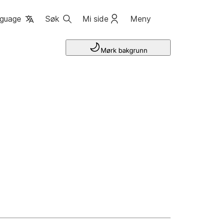
guage
Søk
Mi side
Meny
Mørk bakgrunn