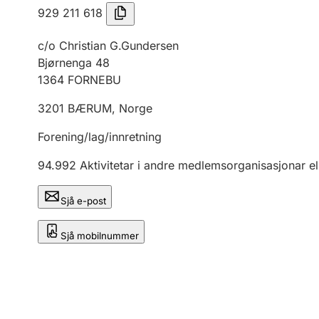
929 211 618
c/o Christian G.Gundersen
Bjørnenga 48
1364
FORNEBU
3201
BÆRUM
,
Norge
Forening/lag/innretning
94.992
Aktivitetar i andre medlemsorganisasjonar el
Sjå e-post
Sjå mobilnummer