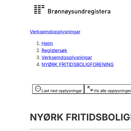
Registersøk
Aksjesel
Registrer
Verksemdopplysningar
Lag og foreining
Fleire
Heim
Registrere, endre, slette
organisa
Registersøk
Verksemdopplysningar
NYØRK FRITIDSBOLIGFORENING
Tinglysing
Jeger
Betaling 
Opplysninger er skjult
Last ned opplysningar
Vis alle opplysninge
Andre tema
NYØRK FRITIDSBOLI