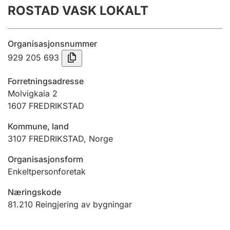
ROSTAD VASK LOKALT
Årsrekneskap
Innsending og forseinkingsgebyr
Organisasjonsnummer
929 205 693
Tinglysing
Forretningsadresse
Molvigkaia 2
1607
FREDRIKSTAD
Jeger
Betaling og jegeravgiftskort
Kommune, land
3107
FREDRIKSTAD
,
Norge
Ektepaktrettleiaren
Organisasjonsform
Enkeltpersonforetak
Næringskode
Andre tema
81.210
Reingjering av bygningar