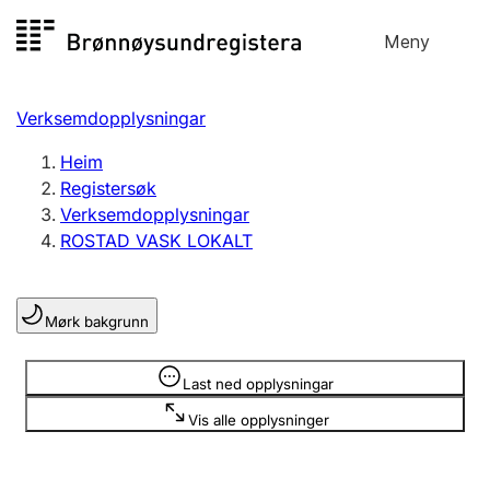
Hopp
Meny
Registersøk
til
Søk
Velg språk
innhald
Verksemdopplysningar
Aksjeselskap
Registrere, endre, slette
Heim
Registersøk
Verksemdopplysningar
Enkeltpersonføretak
ROSTAD VASK LOKALT
Registrere, endre, slette
Mørk bakgrunn
Lag og foreining
Registrere, endre, slette
Opplysninger er skjult
Last ned opplysningar
Vis alle opplysninger
Fleire organisasjonsformer