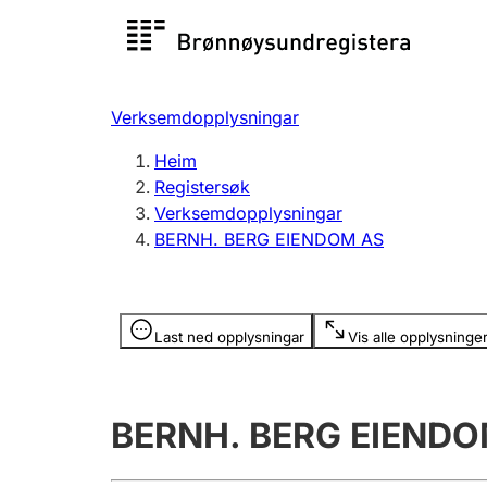
Registersøk
Aksjesel
Registrer
Verksemdopplysningar
Lag og foreining
Fleire
Heim
Registrere, endre, slette
organisa
Registersøk
Verksemdopplysningar
BERNH. BERG EIENDOM AS
Tinglysing
Jeger
Betaling 
Opplysninger er skjult
Last ned opplysningar
Vis alle opplysninge
Andre tema
BERNH. BERG EIENDO