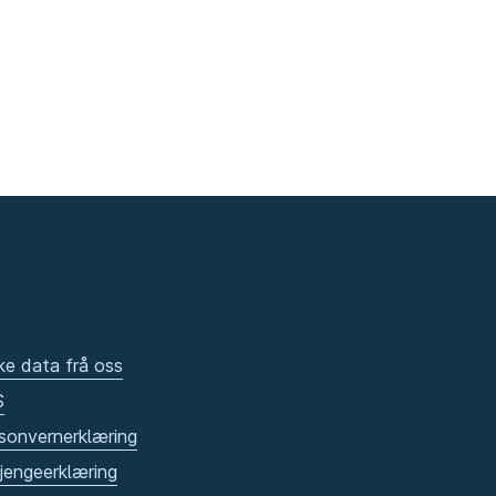
ke data frå oss
S
sonvernerklæring
gjengeerklæring