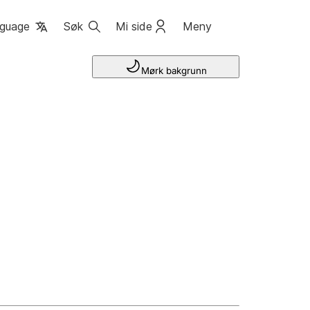
guage
Søk
Mi side
Meny
Mørk bakgrunn