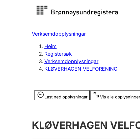
Registersøk
Aksjesel
Registrer
Verksemdopplysningar
Lag og foreining
Fleire
Heim
Registrere, endre, slette
organisa
Registersøk
Verksemdopplysningar
KLØVERHAGEN VELFORENING
Tinglysing
Jeger
Betaling 
Opplysninger er skjult
Last ned opplysningar
Vis alle opplysninge
Andre tema
KLØVERHAGEN VELF