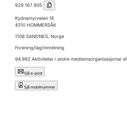
929 167 805
Kydnamyrveien 16
4310
HOMMERSÅK
1108
SANDNES
,
Norge
Forening/lag/innretning
94.992
Aktivitetar i andre medlemsorganisasjonar el
Sjå e-post
Sjå mobilnummer