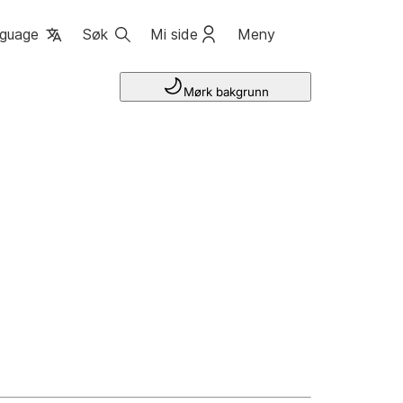
guage
Søk
Mi side
Meny
Mørk bakgrunn