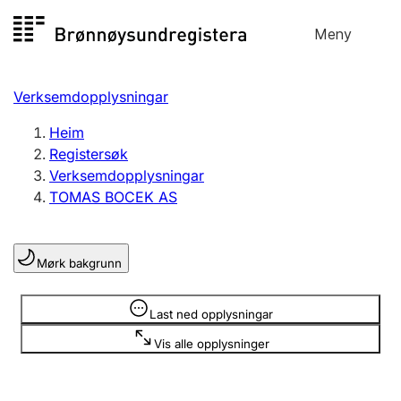
Hopp
Meny
Registersøk
til
Søk
Velg språk
innhald
Verksemdopplysningar
Aksjeselskap
Registrere, endre, slette
Heim
Registersøk
Verksemdopplysningar
Enkeltpersonføretak
TOMAS BOCEK AS
Registrere, endre, slette
Mørk bakgrunn
Lag og foreining
Registrere, endre, slette
Opplysninger er skjult
Last ned opplysningar
Vis alle opplysninger
Fleire organisasjonsformer