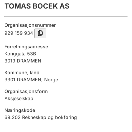
TOMAS BOCEK AS
Årsrekneskap
Innsending og forseinkingsgebyr
Organisasjonsnummer
929 159 934
Tinglysing
Forretningsadresse
Konggata 53B
3019
DRAMMEN
Jeger
Betaling og jegeravgiftskort
Kommune, land
3301
DRAMMEN
,
Norge
Ektepaktrettleiaren
Organisasjonsform
Aksjeselskap
Næringskode
Andre tema
69.202
Rekneskap og bokføring