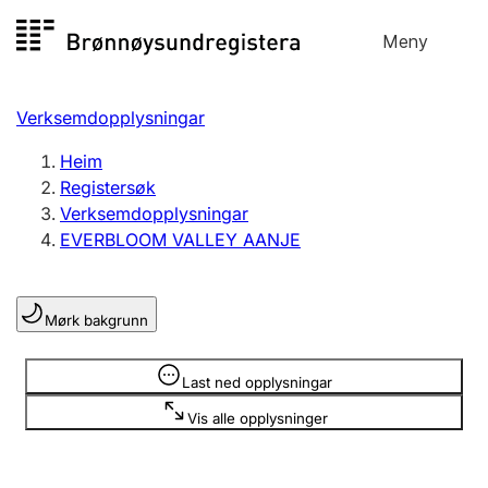
Hopp
Meny
Registersøk
til
Søk
Velg språk
innhald
Verksemdopplysningar
Aksjeselskap
Registrere, endre, slette
Heim
Registersøk
Verksemdopplysningar
Enkeltpersonføretak
EVERBLOOM VALLEY AANJE
Registrere, endre, slette
Mørk bakgrunn
Lag og foreining
Registrere, endre, slette
Opplysninger er skjult
Last ned opplysningar
Vis alle opplysninger
Fleire organisasjonsformer