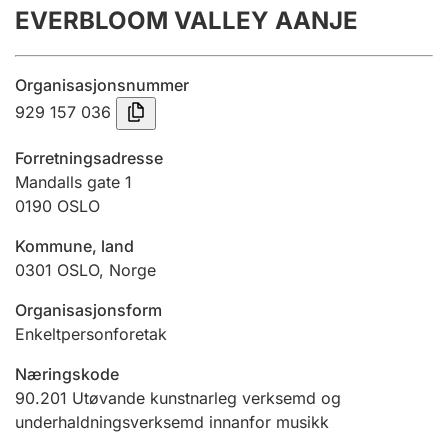
EVERBLOOM VALLEY AANJE
Årsrekneskap
Innsending og forseinkingsgebyr
Organisasjonsnummer
929 157 036
Tinglysing
Forretningsadresse
Mandalls gate 1
0190
OSLO
Jeger
Betaling og jegeravgiftskort
Kommune, land
0301
OSLO
,
Norge
Ektepaktrettleiaren
Organisasjonsform
Enkeltpersonforetak
Næringskode
Andre tema
90.201
Utøvande kunstnarleg verksemd og
underhaldningsverksemd innanfor musikk