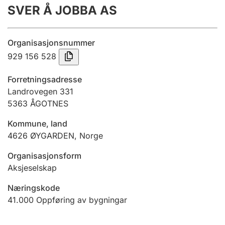
SVER Å JOBBA AS
Årsrekneskap
Innsending og forseinkingsgebyr
Organisasjonsnummer
929 156 528
Tinglysing
Forretningsadresse
Landrovegen 331
5363
ÅGOTNES
Jeger
Betaling og jegeravgiftskort
Kommune, land
4626
ØYGARDEN
,
Norge
Ektepaktrettleiaren
Organisasjonsform
Aksjeselskap
Næringskode
Andre tema
41.000
Oppføring av bygningar