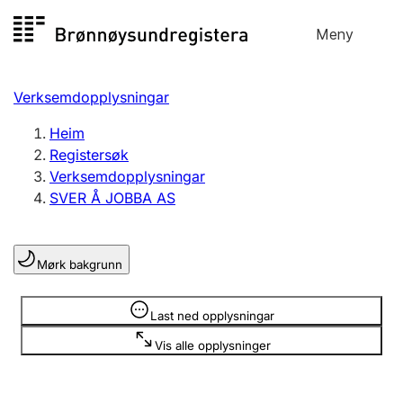
Hopp
Meny
Registersøk
til
Søk
Velg språk
innhald
Verksemdopplysningar
Aksjeselskap
Registrere, endre, slette
Heim
Registersøk
Verksemdopplysningar
Enkeltpersonføretak
SVER Å JOBBA AS
Registrere, endre, slette
Mørk bakgrunn
Lag og foreining
Registrere, endre, slette
Opplysninger er skjult
Last ned opplysningar
Vis alle opplysninger
Fleire organisasjonsformer