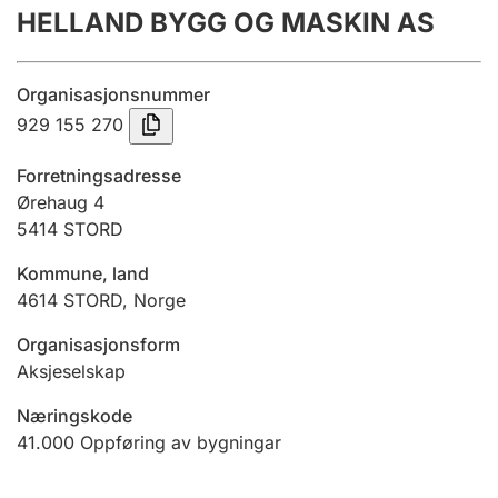
HELLAND BYGG OG MASKIN AS
Årsrekneskap
Innsending og forseinkingsgebyr
Organisasjonsnummer
929 155 270
Tinglysing
Forretningsadresse
Ørehaug 4
5414
STORD
Jeger
Betaling og jegeravgiftskort
Kommune, land
4614
STORD
,
Norge
Ektepaktrettleiaren
Organisasjonsform
Aksjeselskap
Næringskode
Andre tema
41.000
Oppføring av bygningar