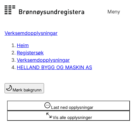
Hopp
Meny
Registersøk
til
Søk
Velg språk
innhald
Verksemdopplysningar
Aksjeselskap
Registrere, endre, slette
Heim
Registersøk
Verksemdopplysningar
Enkeltpersonføretak
HELLAND BYGG OG MASKIN AS
Registrere, endre, slette
Mørk bakgrunn
Lag og foreining
Registrere, endre, slette
Opplysninger er skjult
Last ned opplysningar
Vis alle opplysninger
Fleire organisasjonsformer