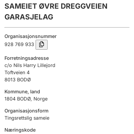
SAMEIET ØVRE DREGGVEIEN
Årsrekneskap
GARASJELAG
Innsending og forseinkingsgebyr
Organisasjonsnummer
Tinglysing
928 769 933
Forretningsadresse
Jeger
c/o Nils Harry Lillejord
Betaling og jegeravgiftskort
Toftveien 4
8013
BODØ
Kommune, land
Ektepaktrettleiaren
1804
BODØ
,
Norge
Organisasjonsform
Andre tema
Tingsrettslig sameie
Næringskode