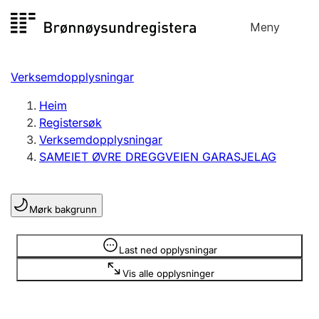
Hopp
Meny
Registersøk
til
Søk
Velg språk
innhald
Verksemdopplysningar
Aksjeselskap
Registrere, endre, slette
Heim
Registersøk
Verksemdopplysningar
Enkeltpersonføretak
SAMEIET ØVRE DREGGVEIEN GARASJELAG
Registrere, endre, slette
Mørk bakgrunn
Lag og foreining
Registrere, endre, slette
Opplysninger er skjult
Last ned opplysningar
Vis alle opplysninger
Fleire organisasjonsformer