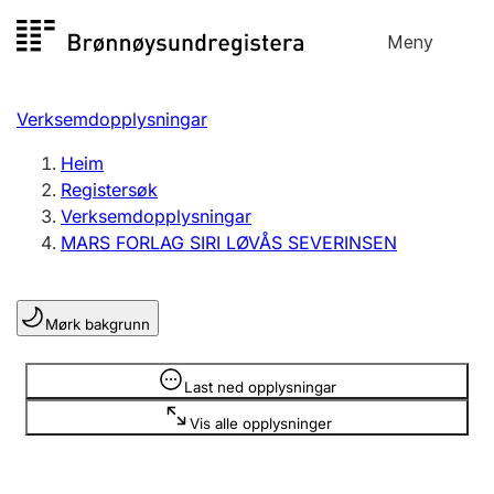
Hopp
Meny
Registersøk
til
Søk
Velg språk
innhald
Verksemdopplysningar
Aksjeselskap
Registrere, endre, slette
Heim
Registersøk
Verksemdopplysningar
Enkeltpersonføretak
MARS FORLAG SIRI LØVÅS SEVERINSEN
Registrere, endre, slette
Mørk bakgrunn
Lag og foreining
Registrere, endre, slette
Opplysninger er skjult
Last ned opplysningar
Vis alle opplysninger
Fleire organisasjonsformer