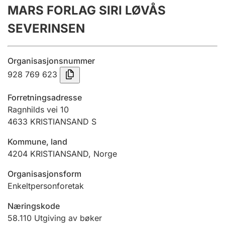
MARS FORLAG SIRI LØVÅS
Årsrekneskap
SEVERINSEN
Innsending og forseinkingsgebyr
Organisasjonsnummer
Tinglysing
928 769 623
Forretningsadresse
Jeger
Ragnhilds vei 10
Betaling og jegeravgiftskort
4633
KRISTIANSAND S
Kommune, land
4204
KRISTIANSAND
,
Norge
Ektepaktrettleiaren
Organisasjonsform
Enkeltpersonforetak
Andre tema
Næringskode
58.110
Utgiving av bøker