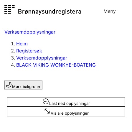
Hopp
Meny
Registersøk
til
Søk
Velg språk
innhald
Verksemdopplysningar
Aksjeselskap
Registrere, endre, slette
Heim
Registersøk
Verksemdopplysningar
Enkeltpersonføretak
BLACK VIKING WONKYE-BOATENG
Registrere, endre, slette
Mørk bakgrunn
Lag og foreining
Registrere, endre, slette
Opplysninger er skjult
Last ned opplysningar
Vis alle opplysninger
Fleire organisasjonsformer