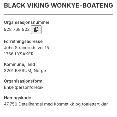
BLACK VIKING WONKYE-BOATENG
Årsrekneskap
Innsending og forseinkingsgebyr
Organisasjonsnummer
928 768 902
Tinglysing
Forretningsadresse
John Strandruds vei 15
1366
LYSAKER
Jeger
Betaling og jegeravgiftskort
Kommune, land
3201
BÆRUM
,
Norge
Ektepaktrettleiaren
Organisasjonsform
Enkeltpersonforetak
Næringskode
Andre tema
47.750
Detaljhandel med kosmetikk og toalettartiklar