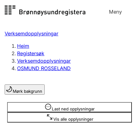
Hopp
Meny
Registersøk
til
Søk
Velg språk
innhald
Verksemdopplysningar
Aksjeselskap
Registrere, endre, slette
Heim
Registersøk
Verksemdopplysningar
Enkeltpersonføretak
OSMUND ROSSELAND
Registrere, endre, slette
Mørk bakgrunn
Lag og foreining
Registrere, endre, slette
Opplysninger er skjult
Last ned opplysningar
Vis alle opplysninger
Fleire organisasjonsformer