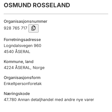
OSMUND ROSSELAND
Årsrekneskap
Innsending og forseinkingsgebyr
Organisasjonsnummer
928 765 717
Tinglysing
Forretningsadresse
Logndalsvegen 960
4540
ÅSERAL
Jeger
Betaling og jegeravgiftskort
Kommune, land
4224
ÅSERAL
,
Norge
Ektepaktrettleiaren
Organisasjonsform
Enkeltpersonforetak
Næringskode
Andre tema
47.780
Annan detaljhandel med andre nye varer