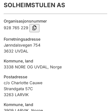
SOLHEIMSTULEN AS
Årsrekneskap
Innsending og forseinkingsgebyr
Organisasjonsnummer
928 765 229
Tinglysing
Forretningsadresse
Jønndalsvegen 754
3632
UVDAL
Jeger
Betaling og jegeravgiftskort
Kommune, land
3338
NORE OG UVDAL
,
Norge
Ektepaktrettleiaren
Postadresse
c/o Charlotte Cauwe
Strandgata 57C
3263
LARVIK
Andre tema
Kommune, land
3909
LARVIK
,
Norge