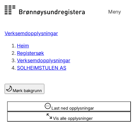
Hopp
Meny
Registersøk
til
Søk
Velg språk
innhald
Verksemdopplysningar
Aksjeselskap
Registrere, endre, slette
Heim
Registersøk
Verksemdopplysningar
Enkeltpersonføretak
SOLHEIMSTULEN AS
Registrere, endre, slette
Mørk bakgrunn
Lag og foreining
Registrere, endre, slette
Opplysninger er skjult
Last ned opplysningar
Vis alle opplysninger
Fleire organisasjonsformer