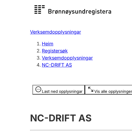
Registersøk
Aksjesel
Registrer
Verksemdopplysningar
Lag og foreining
Fleire
Heim
Registrere, endre, slette
organisa
Registersøk
Verksemdopplysningar
NC-DRIFT AS
Tinglysing
Jeger
Betaling 
Opplysninger er skjult
Last ned opplysningar
Vis alle opplysninge
Andre tema
NC-DRIFT AS