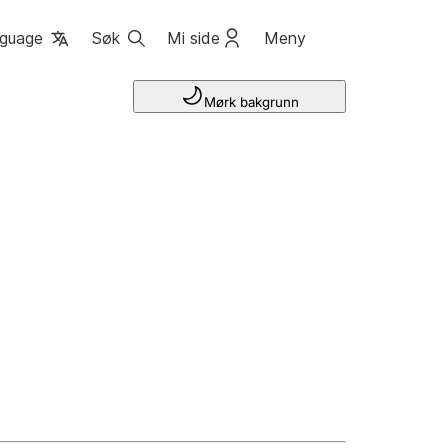
guage
Søk
Mi side
Meny
Mørk bakgrunn