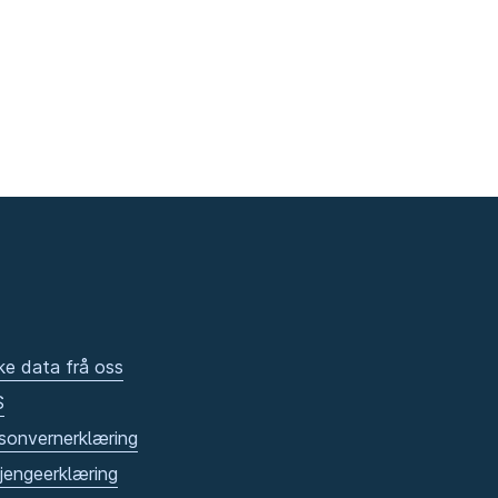
ke data frå oss
S
sonvernerklæring
gjengeerklæring