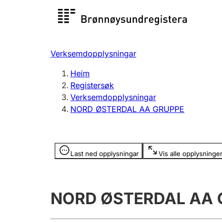
Registersøk
Aksjesel
Registrer
Verksemdopplysningar
Lag og foreining
Fleire
Heim
Registrere, endre, slette
organisa
Registersøk
Verksemdopplysningar
NORD ØSTERDAL AA GRUPPE
Tinglysing
Jeger
Betaling 
Opplysninger er skjult
Last ned opplysningar
Vis alle opplysninge
Andre tema
NORD ØSTERDAL AA 