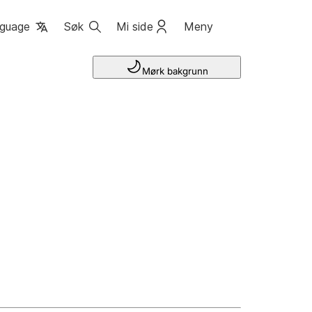
guage
Søk
Mi side
Meny
Mørk bakgrunn