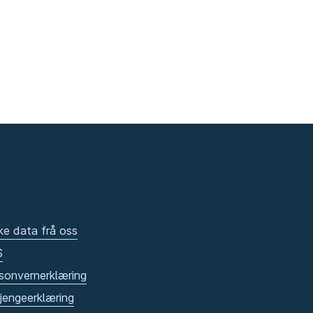
ke data frå oss
S
sonvernerklæring
gjengeerklæring