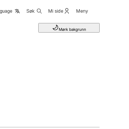
guage
Søk
Mi side
Meny
Mørk bakgrunn