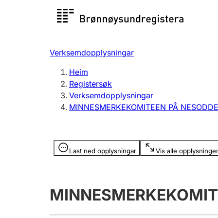
Registersøk
Aksjesel
Registrer
Verksemdopplysningar
Lag og foreining
Fleire
Heim
Registrere, endre, slette
organisa
Registersøk
Verksemdopplysningar
MINNESMERKEKOMITEEN PÅ NESODD
Tinglysing
Jeger
Betaling 
Opplysninger er skjult
Last ned opplysningar
Vis alle opplysninge
Andre tema
MINNESMERKEKOMIT