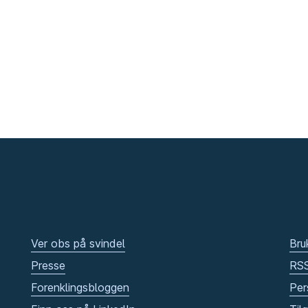
Ver obs på svindel
Bru
Presse
RS
Forenklingsbloggen
Per