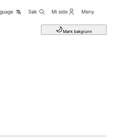
guage
Søk
Mi side
Meny
Mørk bakgrunn