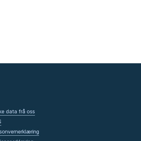
ke data frå oss
S
sonvernerklæring