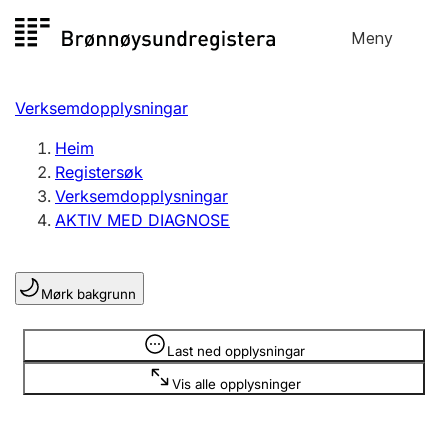
Hopp
Meny
Registersøk
til
Søk
Velg språk
innhald
Verksemdopplysningar
Aksjeselskap
Registrere, endre, slette
Heim
Registersøk
Verksemdopplysningar
Enkeltpersonføretak
AKTIV MED DIAGNOSE
Registrere, endre, slette
Mørk bakgrunn
Lag og foreining
Registrere, endre, slette
Opplysninger er skjult
Last ned opplysningar
Vis alle opplysninger
Fleire organisasjonsformer