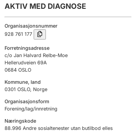
AKTIV MED DIAGNOSE
Årsrekneskap
Innsending og forseinkingsgebyr
Organisasjonsnummer
928 761 177
Tinglysing
Forretningsadresse
c/o Jan Halvard Relbe-Moe
Hellerudveien 69A
Jeger
0684
OSLO
Betaling og jegeravgiftskort
Kommune, land
0301
OSLO
,
Norge
Ektepaktrettleiaren
Organisasjonsform
Forening/lag/innretning
Andre tema
Næringskode
88.996
Andre sosialtenester utan butilbod elles