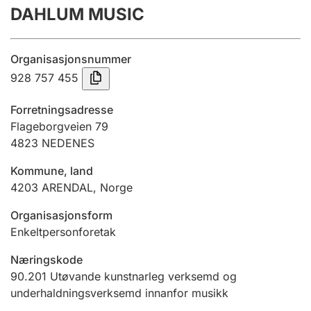
DAHLUM MUSIC
Årsrekneskap
Innsending og forseinkingsgebyr
Organisasjonsnummer
928 757 455
Tinglysing
Forretningsadresse
Flageborgveien 79
4823
NEDENES
Jeger
Betaling og jegeravgiftskort
Kommune, land
4203
ARENDAL
,
Norge
Ektepaktrettleiaren
Organisasjonsform
Enkeltpersonforetak
Næringskode
Andre tema
90.201
Utøvande kunstnarleg verksemd og
underhaldningsverksemd innanfor musikk