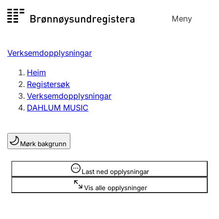
Hopp
Meny
Registersøk
til
Søk
Velg språk
innhald
Verksemdopplysningar
Aksjeselskap
Registrere, endre, slette
Heim
Registersøk
Verksemdopplysningar
Enkeltpersonføretak
DAHLUM MUSIC
Registrere, endre, slette
Mørk bakgrunn
Lag og foreining
Registrere, endre, slette
Opplysninger er skjult
Last ned opplysningar
Vis alle opplysninger
Fleire organisasjonsformer