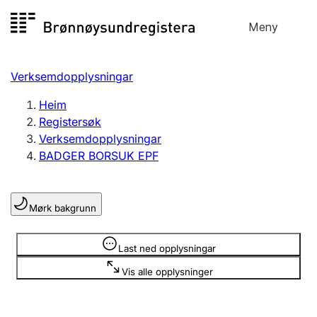
Hopp
Meny
Registersøk
til
Søk
Velg språk
innhald
Verksemdopplysningar
Aksjeselskap
Registrere, endre, slette
Heim
Registersøk
Verksemdopplysningar
Enkeltpersonføretak
BADGER BORSUK EPF
Registrere, endre, slette
Mørk bakgrunn
Lag og foreining
Registrere, endre, slette
Opplysninger er skjult
Last ned opplysningar
Vis alle opplysninger
Fleire organisasjonsformer