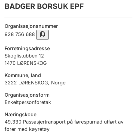
BADGER BORSUK EPF
Årsrekneskap
Innsending og forseinkingsgebyr
Organisasjonsnummer
928 756 688
Tinglysing
Forretningsadresse
Skoglistubben 12
1470
LØRENSKOG
Jeger
Betaling og jegeravgiftskort
Kommune, land
3222
LØRENSKOG
,
Norge
Ektepaktrettleiaren
Organisasjonsform
Enkeltpersonforetak
Næringskode
Andre tema
49.330
Passasjertransport på førespurnad utført av
fører med køyretøy