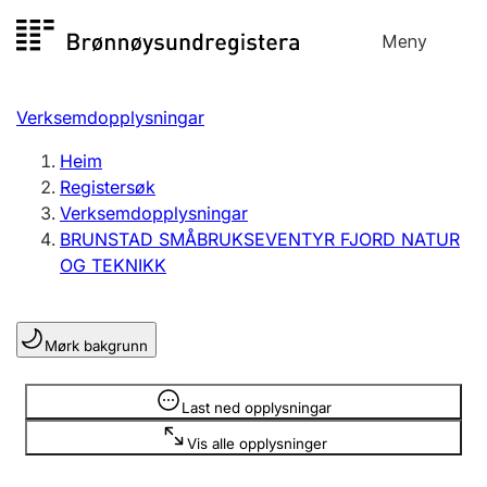
Hopp
Meny
Registersøk
til
Søk
Velg språk
innhald
Verksemdopplysningar
Aksjeselskap
Registrere, endre, slette
Heim
Registersøk
Verksemdopplysningar
Enkeltpersonføretak
BRUNSTAD SMÅBRUKSEVENTYR FJORD NATUR
Registrere, endre, slette
OG TEKNIKK
Lag og foreining
Mørk bakgrunn
Registrere, endre, slette
Opplysninger er skjult
Last ned opplysningar
Fleire organisasjonsformer
Vis alle opplysninger