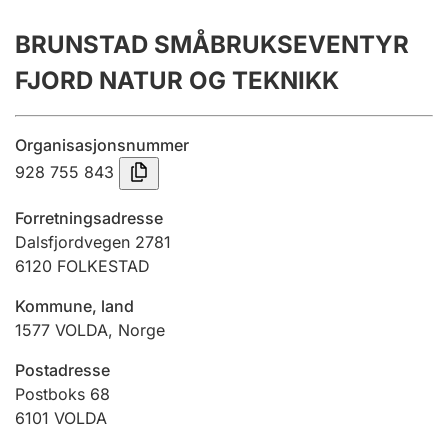
Årsrekneskap
BRUNSTAD SMÅBRUKSEVENTYR
Innsending og forseinkingsgebyr
FJORD NATUR OG TEKNIKK
Tinglysing
Organisasjonsnummer
928 755 843
Jeger
Forretningsadresse
Betaling og jegeravgiftskort
Dalsfjordvegen 2781
6120
FOLKESTAD
Kommune, land
Ektepaktrettleiaren
1577
VOLDA
,
Norge
Postadresse
Andre tema
Postboks 68
6101
VOLDA