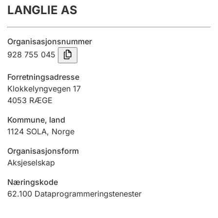
LANGLIE AS
Årsrekneskap
Innsending og forseinkingsgebyr
Organisasjonsnummer
928 755 045
Tinglysing
Forretningsadresse
Klokkelyngvegen 17
4053
RÆGE
Jeger
Betaling og jegeravgiftskort
Kommune, land
1124
SOLA
,
Norge
Ektepaktrettleiaren
Organisasjonsform
Aksjeselskap
Næringskode
Andre tema
62.100
Dataprogrammeringstenester