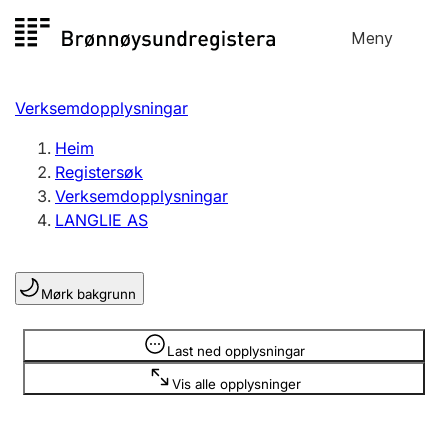
Hopp
Meny
Registersøk
til
Søk
Velg språk
innhald
Verksemdopplysningar
Aksjeselskap
Registrere, endre, slette
Heim
Registersøk
Verksemdopplysningar
Enkeltpersonføretak
LANGLIE AS
Registrere, endre, slette
Mørk bakgrunn
Lag og foreining
Registrere, endre, slette
Opplysninger er skjult
Last ned opplysningar
Vis alle opplysninger
Fleire organisasjonsformer