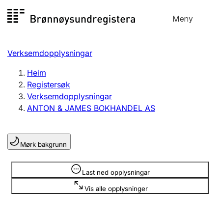
Hopp
Meny
Registersøk
til
Søk
Velg språk
innhald
Verksemdopplysningar
Aksjeselskap
Registrere, endre, slette
Heim
Registersøk
Verksemdopplysningar
Enkeltpersonføretak
ANTON & JAMES BOKHANDEL AS
Registrere, endre, slette
Mørk bakgrunn
Lag og foreining
Registrere, endre, slette
Opplysninger er skjult
Last ned opplysningar
Vis alle opplysninger
Fleire organisasjonsformer