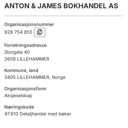
ANTON & JAMES BOKHANDEL AS
Årsrekneskap
Innsending og forseinkingsgebyr
Organisasjonsnummer
928 754 855
Tinglysing
Forretningsadresse
Storgata 40
2609
LILLEHAMMER
Jeger
Betaling og jegeravgiftskort
Kommune, land
3405
LILLEHAMMER
,
Norge
Ektepaktrettleiaren
Organisasjonsform
Aksjeselskap
Næringskode
Andre tema
47.610
Detaljhandel med bøker