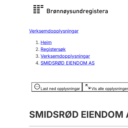
Registersøk
Aksjesel
Registrer
Verksemdopplysningar
Lag og foreining
Fleire
Heim
Registrere, endre, slette
organisa
Registersøk
Verksemdopplysningar
SMIDSRØD EIENDOM AS
Tinglysing
Jeger
Betaling 
Opplysninger er skjult
Last ned opplysningar
Vis alle opplysninge
Andre tema
SMIDSRØD EIENDOM 