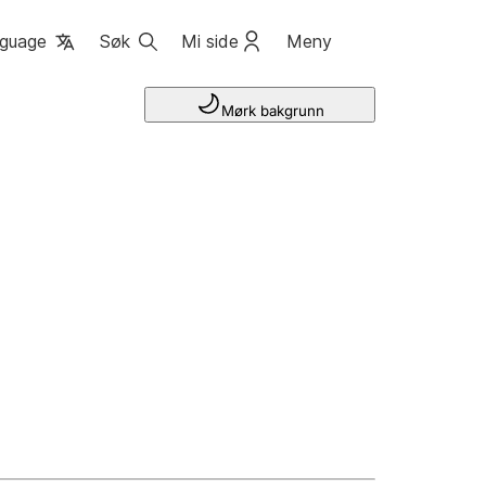
guage
Søk
Mi side
Meny
Mørk bakgrunn