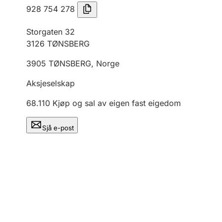
928 754 278
Storgaten 32
3126
TØNSBERG
3905
TØNSBERG
,
Norge
Aksjeselskap
68.110
Kjøp og sal av eigen fast eigedom
Sjå e-post