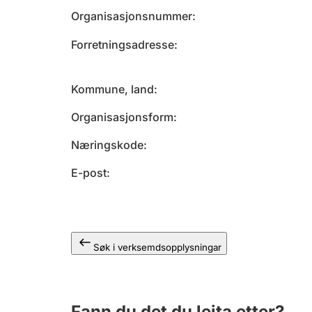
Organisasjonsnummer
Forretningsadresse
Kommune, land
Organisasjonsform
Næringskode
E-post
Søk i verksemdsopplysningar
Fann du det du leita etter?