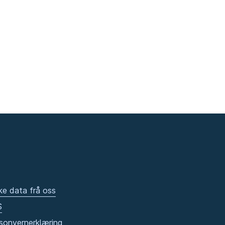
ke data frå oss
S
sonvernerklæring