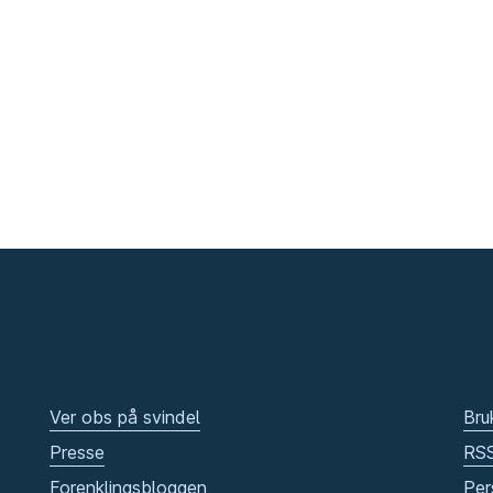
Ver obs på svindel
Bru
Presse
RS
Forenklingsbloggen
Per