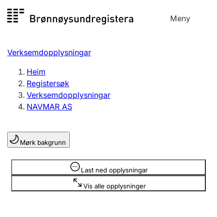
Hopp
Meny
Registersøk
til
Søk
Velg språk
innhald
Verksemdopplysningar
Aksjeselskap
Registrere, endre, slette
Heim
Registersøk
Verksemdopplysningar
Enkeltpersonføretak
NAVMAR AS
Registrere, endre, slette
Mørk bakgrunn
Lag og foreining
Registrere, endre, slette
Opplysninger er skjult
Last ned opplysningar
Vis alle opplysninger
Fleire organisasjonsformer