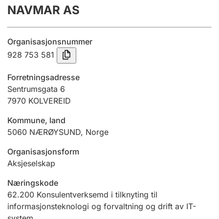
NAVMAR AS
Årsrekneskap
Innsending og forseinkingsgebyr
Organisasjonsnummer
928 753 581
Tinglysing
Forretningsadresse
Sentrumsgata 6
7970
KOLVEREID
Jeger
Betaling og jegeravgiftskort
Kommune, land
5060
NÆRØYSUND
,
Norge
Ektepaktrettleiaren
Organisasjonsform
Aksjeselskap
Næringskode
Andre tema
62.200
Konsulentverksemd i tilknyting til
informasjonsteknologi og forvaltning og drift av IT-
system