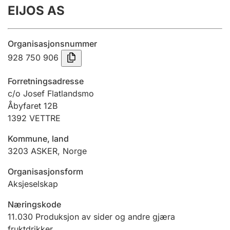
EIJOS AS
Årsrekneskap
Innsending og forseinkingsgebyr
Organisasjonsnummer
928 750 906
Tinglysing
Forretningsadresse
c/o Josef Flatlandsmo
Åbyfaret 12B
Jeger
1392
VETTRE
Betaling og jegeravgiftskort
Kommune, land
3203
ASKER
,
Norge
Ektepaktrettleiaren
Organisasjonsform
Aksjeselskap
Andre tema
Næringskode
11.030
Produksjon av sider og andre gjæra
fruktdrikker