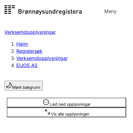
Hopp
Meny
Registersøk
til
Søk
Velg språk
innhald
Verksemdopplysningar
Aksjeselskap
Registrere, endre, slette
Heim
Registersøk
Verksemdopplysningar
Enkeltpersonføretak
EIJOS AS
Registrere, endre, slette
Mørk bakgrunn
Lag og foreining
Registrere, endre, slette
Opplysninger er skjult
Last ned opplysningar
Vis alle opplysninger
Fleire organisasjonsformer