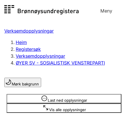
Hopp
Meny
Registersøk
til
Søk
Velg språk
innhald
Verksemdopplysningar
Aksjeselskap
Registrere, endre, slette
Heim
Registersøk
Verksemdopplysningar
Enkeltpersonføretak
ØYER SV - SOSIALISTISK VENSTREPARTI
Registrere, endre, slette
Mørk bakgrunn
Lag og foreining
Registrere, endre, slette
Opplysninger er skjult
Last ned opplysningar
Vis alle opplysninger
Fleire organisasjonsformer