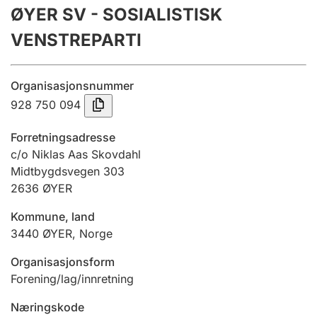
ØYER SV - SOSIALISTISK
Årsrekneskap
VENSTREPARTI
Innsending og forseinkingsgebyr
Organisasjonsnummer
Tinglysing
928 750 094
Forretningsadresse
Jeger
c/o Niklas Aas Skovdahl
Betaling og jegeravgiftskort
Midtbygdsvegen 303
2636
ØYER
Kommune, land
Ektepaktrettleiaren
3440
ØYER
,
Norge
Organisasjonsform
Andre tema
Forening/lag/innretning
Næringskode