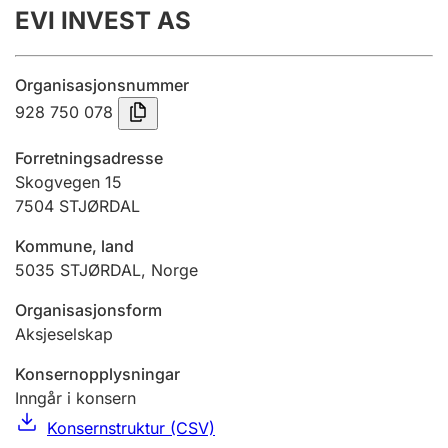
EVI INVEST AS
Årsrekneskap
Innsending og forseinkingsgebyr
Organisasjonsnummer
928 750 078
Tinglysing
Forretningsadresse
Skogvegen 15
7504
STJØRDAL
Jeger
Betaling og jegeravgiftskort
Kommune, land
5035
STJØRDAL
,
Norge
Ektepaktrettleiaren
Organisasjonsform
Aksjeselskap
Konsernopplysningar
Andre tema
Inngår i konsern
Konsernstruktur (CSV)