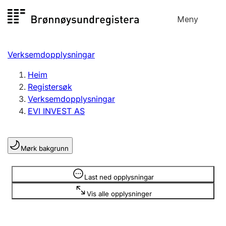
Hopp
Meny
Registersøk
til
Søk
Velg språk
innhald
Verksemdopplysningar
Aksjeselskap
Registrere, endre, slette
Heim
Registersøk
Verksemdopplysningar
Enkeltpersonføretak
EVI INVEST AS
Registrere, endre, slette
Mørk bakgrunn
Lag og foreining
Registrere, endre, slette
Opplysninger er skjult
Last ned opplysningar
Vis alle opplysninger
Fleire organisasjonsformer